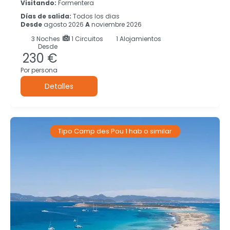
Visitando:
Formentera
Días de salida:
Todos los dias
Desde
agosto 2026
A
noviembre 2026
3
Noches
1 Circuitos
1 Alojamientos
Desde
230 €
Por persona
Detalles
Tipo Camp des Pou 1 hab o similar