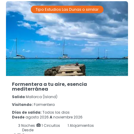
Tipo Estudios Las Dunas o similar
Formentera a tu aire, esencia
mediterránea
Salida
Mallorca (island)
Visitando:
Formentera
Días de salida:
Todos los dias
Desde
agosto 2026
A
noviembre 2026
3
Noches
1 Circuitos
1 Alojamientos
Desde