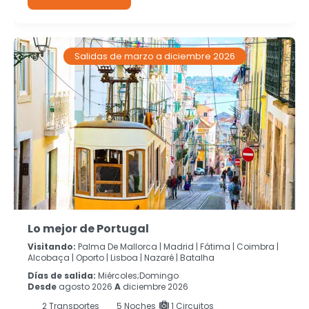
Salidas de marzo a diciembre 2026
Lo mejor de Portugal
Visitando:
Palma De Mallorca |
Madrid |
Fátima |
Coimbra |
Alcobaça |
Oporto |
Lisboa |
Nazaré |
Batalha
Días de salida:
Miércoles;Domingo
Desde
agosto 2026
A
diciembre 2026
2
Transportes
5
Noches
1 Circuitos