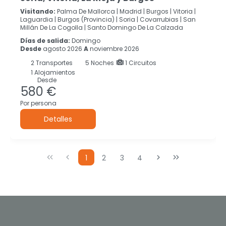
Visitando:
Palma De Mallorca |
Madrid |
Burgos |
Vitoria |
Laguardia |
Burgos (Provincia) |
Soria |
Covarrubias |
San
Millán De La Cogolla |
Santo Domingo De La Calzada
Días de salida:
Domingo
Desde
agosto 2026
A
noviembre 2026
2
Transportes
5
Noches
1 Circuitos
1 Alojamientos
Desde
580 €
Por persona
Detalles
1
2
3
4