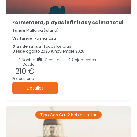
Formentera, playas infinitas y calma total
Salida
Mallorca (island)
Visitando:
Formentera
Días de salida:
Todos los dias
Desde
agosto 2026
A
noviembre 2026
3
Noches
1 Circuitos
1 Alojamientos
Desde
210 €
Por persona
Detalles
Tipo Can Gall 2 hab o similar