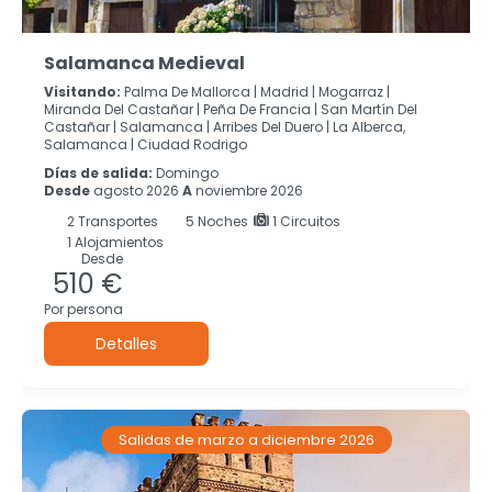
Salamanca Medieval
Visitando:
Palma De Mallorca |
Madrid |
Mogarraz |
Miranda Del Castañar |
Peña De Francia |
San Martín Del
Castañar |
Salamanca |
Arribes Del Duero |
La Alberca,
Salamanca |
Ciudad Rodrigo
Días de salida:
Domingo
Desde
agosto 2026
A
noviembre 2026
2
Transportes
5
Noches
1 Circuitos
1 Alojamientos
Desde
510 €
Por persona
Detalles
Salidas de marzo a diciembre 2026