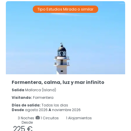
Tipo Estudios Mirada o similar
Formentera, calma, luz y mar infinito
Salida
Mallorca (island)
Visitando:
Formentera
Días de salida:
Todos los dias
Desde
agosto 2026
A
noviembre 2026
3
Noches
1 Circuitos
1 Alojamientos
Desde
225 €