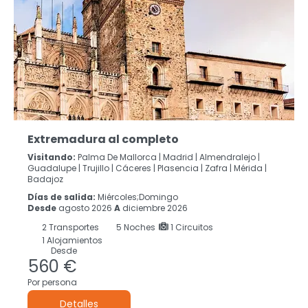
Extremadura al completo
Visitando:
Palma De Mallorca |
Madrid |
Almendralejo |
Guadalupe |
Trujillo |
Cáceres‎ |
Plasencia |
Zafra |
Mérida |
Badajoz
Días de salida:
Miércoles;Domingo
Desde
agosto 2026
A
diciembre 2026
2
Transportes
5
Noches
1 Circuitos
1 Alojamientos
Desde
560 €
Por persona
Detalles