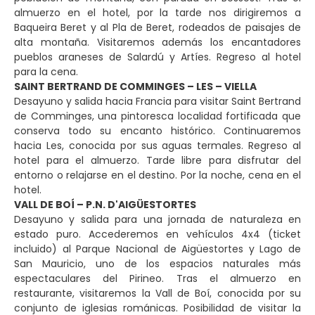
almuerzo en el hotel, por la tarde nos dirigiremos a
Baqueira Beret y al Pla de Beret, rodeados de paisajes de
alta montaña. Visitaremos además los encantadores
pueblos araneses de Salardú y Artíes. Regreso al hotel
para la cena.
SAINT BERTRAND DE COMMINGES – LES – VIELLA
Desayuno y salida hacia Francia para visitar Saint Bertrand
de Comminges, una pintoresca localidad fortificada que
conserva todo su encanto histórico. Continuaremos
hacia Les, conocida por sus aguas termales. Regreso al
hotel para el almuerzo. Tarde libre para disfrutar del
entorno o relajarse en el destino. Por la noche, cena en el
hotel.
VALL DE BOÍ – P.N. D'AIGÜESTORTES
Desayuno y salida para una jornada de naturaleza en
estado puro. Accederemos en vehículos 4x4 (ticket
incluido) al Parque Nacional de Aigüestortes y Lago de
San Mauricio, uno de los espacios naturales más
espectaculares del Pirineo. Tras el almuerzo en
restaurante, visitaremos la Vall de Boí, conocida por su
conjunto de iglesias románicas. Posibilidad de visitar la