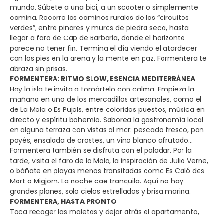
mundo. Súbete a una bici, a un scooter o simplemente
camina. Recorre los caminos rurales de los “circuitos
verdes”, entre pinares y muros de piedra seca, hasta
llegar a faro de Cap de Barbaria, donde el horizonte
parece no tener fin. Termina el día viendo el atardecer
con los pies en la arena y la mente en paz. Formentera te
abraza sin prisas.
FORMENTERA: RITMO SLOW, ESENCIA MEDITERRÁNEA
Hoy la isla te invita a tomártelo con calma. Empieza la
mañana en uno de los mercadillos artesanales, como el
de La Mola o Es Pujols, entre coloridos puestos, música en
directo y espíritu bohemio. Saborea la gastronomía local
en alguna terraza con vistas al mar: pescado fresco, pan
payés, ensalada de crostes, un vino blanco afrutado…
Formentera también se disfruta con el paladar. Por la
tarde, visita el faro de la Mola, la inspiración de Julio Verne,
o báñate en playas menos transitadas como Es Caló des
Mort o Migjorn. La noche cae tranquila. Aquí no hay
grandes planes, solo cielos estrellados y brisa marina.
FORMENTERA, HASTA PRONTO
Toca recoger las maletas y dejar atrás el apartamento,